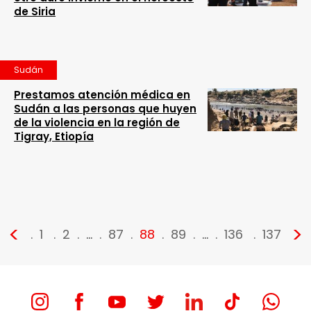
de Siria
Sudán
Prestamos atención médica en
Sudán a las personas que huyen
de la violencia en la región de
Tigray, Etiopía
<
>
1
2
…
87
88
89
…
136
137