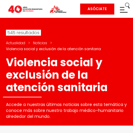
ASÓCIATE
545 resultados
Actualidad
>
Noticias
>
Violencia social y exclusión de la atención sanitaria
Violencia social y
exclusión de la
atención sanitaria
Accede a nuestras últimas noticias sobre esta temática y
conoce más sobre nuestro trabajo médico-humanitario
alrededor del mundo.