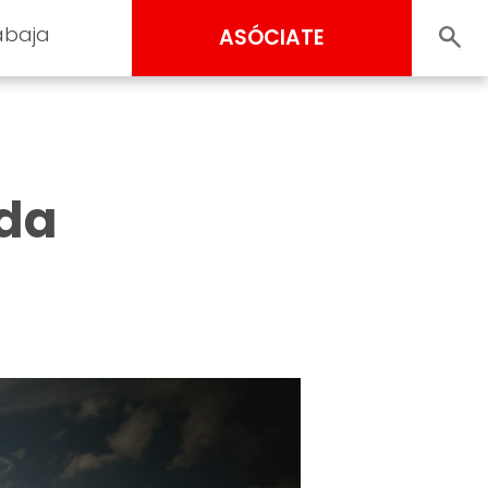
abaja
ASÓCIATE
ida