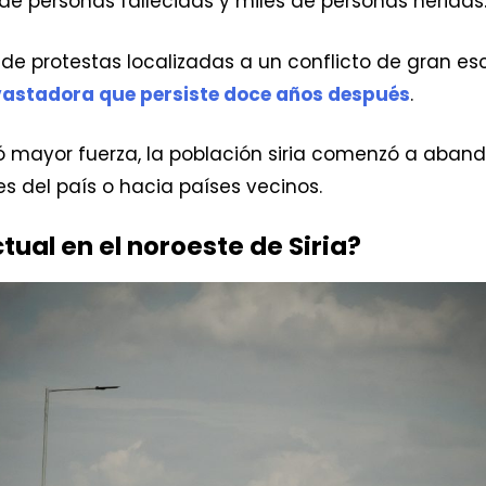
e personas fallecidas y miles de personas heridas
de protestas localizadas a un conflicto de gran es
vastadora que persiste doce años después
.
ó mayor fuerza, la población siria comenzó a aband
es del país o hacia países vecinos.
tual en el noroeste de Siria?