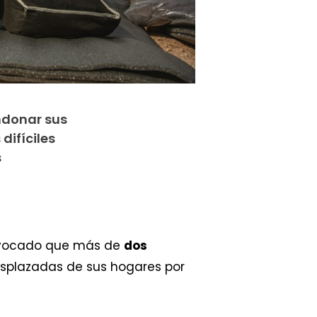
andonar sus
difíciles
s
ovocado que más de
dos
esplazadas de sus hogares por