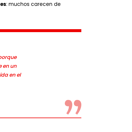
tes
: muchos carecen de
 porque
e en un
ida en el