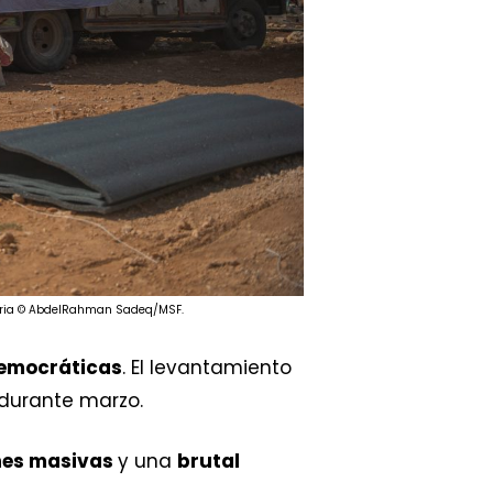
Siria © AbdelRahman Sadeq/MSF.
emocráticas
. El levantamiento
 durante marzo.
nes masivas
y una
brutal