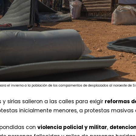
para el invierno a la población de los campamentos de desplazados al noroeste de 
 y sirias salieron a las calles para exigir
reformas d
testas inicialmente menores, a protestas masivas
spondidas con
violencia policial y militar
,
detencio