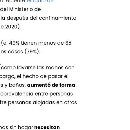
n reciente
estudio de
el Ministerio de
cia después del confinamiento
de 2020).
n (el 49% tienen menos de 35
os casos (79%).
s (como lavarse las manos con
mbargo
,
el hecho de pasar el
as y baños,
aumentó de forma
eroprevalencia entre personas
re personas alojadas en otros
onas sin hogar
necesitan