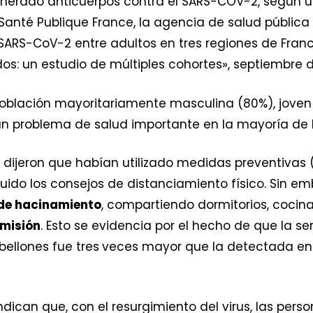
enerado anticuerpos contra el SARS-COV-2, según u
anté Publique France, la agencia de salud pública d
SARS-CoV-2 entre adultos en tres regiones de Fran
dos: un estudio de múltiples cohortes», septiembre 
a población mayoritariamente masculina (80%), jove
n problema de salud importante en la mayoría de l
s dijeron que habían utilizado medidas preventiva
uido los consejos de distanciamiento físico. Sin e
 de hacinamiento
, compartiendo dormitorios, cocin
smisión
. Esto se evidencia por el hecho de que la s
ellones fue tres
veces mayor que la detectada ent
ndican que, con el resurgimiento del virus, las pers