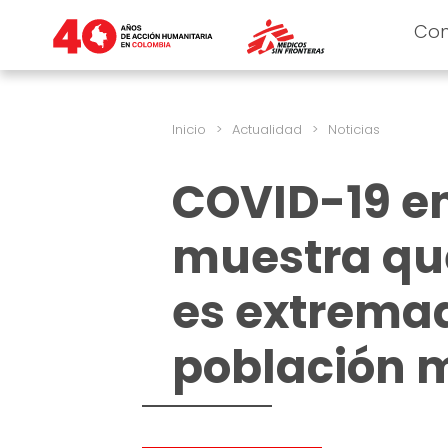
Co
Inicio
>
Actualidad
>
Noticias
COVID-19 en
muestra que
es extremad
población 