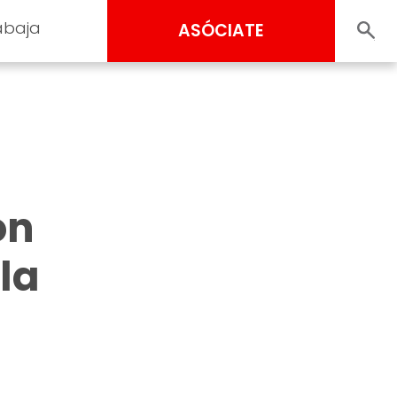
abaja
ASÓCIATE
ón
la