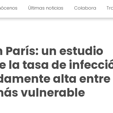
nócenos
Últimas noticias
Colabora
Tr
 París: un estudio
 la tasa de infecci
amente alta entre 
más vulnerable