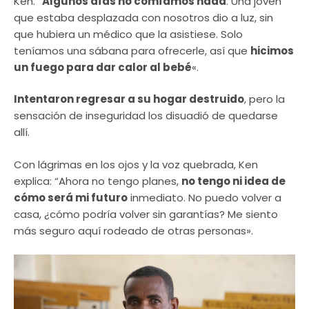
Ken. “
Algunos días no comíamos nada
. Una joven
que estaba desplazada con nosotros dio a luz, sin
que hubiera un médico que la asistiese. Solo
teníamos una sábana para ofrecerle, así que
hicimos
un fuego para dar calor al bebé
«.
Intentaron regresar a su hogar destruido
, pero la
sensación de inseguridad los disuadió de quedarse
allí.
Con lágrimas en los ojos y la voz quebrada, Ken
explica: “Ahora no tengo planes,
no tengo ni idea de
cómo será mi futuro
inmediato. No puedo volver a
casa, ¿cómo podría volver sin garantías? Me siento
más seguro aquí rodeado de otras personas».