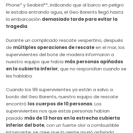
Phone* y Seabird**, indicando que al barco en peligro
le estaba entrando agua, el Geo Barents llegó hasta
la embarcación
demasiado tarde para evitar la
tragedia
.
Durante un complicado rescate vespertino, después
de
múltiples operaciones de rescate
en el mar, los
supervivientes del bote de madera informaron a
nuestro equipo que había
más personas apiñadas
en la cubierta inferior
, que no respondían cuando se
les hablaba.
Cuando los 99 supervivientes ya están a salvo a
bordo del Geo Barents, nuestro equipo de rescate
encontró
los cuerpos de 10 personas
. Los
supervivientes nos que estas personas habían
pasado
más de 13 horas en la estrecha cubierta
inferior del bote
, con un fuerte olor a combustible
intoxicante; se cree que la gente murió asfixiada.