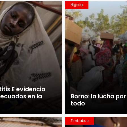
Nigeria
itis E evidencia
decuados en la
Borno: la lucha por
todo
Zimbabue