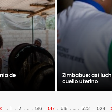
emia de
Zimbabue: así luc
cuello uterino
<
1
2
…
516
517
518
…
523
524