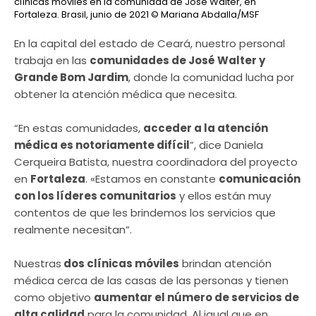
clínicas móviles en la comunidad de José Walter, en
Fortaleza. Brasil, junio de 2021
© Mariana Abdalla/MSF
En la capital del estado de Ceará, nuestro personal
trabaja en las
comunidades de José Walter y
Grande Bom Jardim
, donde la comunidad lucha por
obtener la atención médica que necesita.
“En estas comunidades,
acceder a la atención
médica es notoriamente difícil
”, dice Daniela
Cerqueira Batista, nuestra coordinadora del proyecto
en
Fortaleza
. «Estamos en constante
comunicación
con los líderes comunitarios
y ellos están muy
contentos de que les brindemos los servicios que
realmente necesitan”.
Nuestras
dos clínicas móviles
brindan atención
médica cerca de las casas de las personas y tienen
como objetivo
aumentar el número de servicios de
alta calidad
para la comunidad. Al igual que en