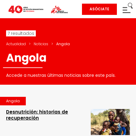
ASÓCIATE
7 resultados
Actualidad
>
Noticias
>
Angola
Angola
Accede a nuestras últimas noticias sobre este país.
Angola
Desnutrición: historias de
recuperación