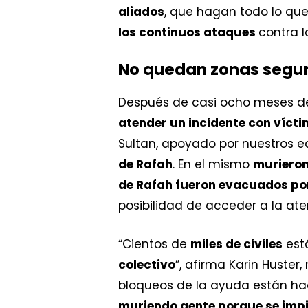
aliados
, que hagan todo lo qu
los continuos ataques
contra l
No quedan zonas segu
Después de casi ocho meses d
atender un incidente con víct
Sultan, apoyado por nuestros e
de Rafah
. En el mismo
murieron
de Rafah fueron evacuados por
posibilidad de acceder a la aten
“Cientos de
miles de civiles
est
colectivo
”, afirma Karin Huste
bloqueos de la ayuda están ha
muriendo gente porque se impi