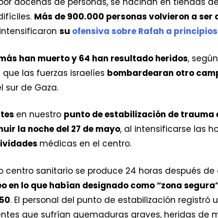
 por docenas de personas, se hacinan en tiendas 
fíciles.
Más de 900.000 personas volvieron a ser
 intensificaron
su
ofensiva sobre Rafah a principio
 más han muerto y 64 han resultado heridos
, según
 que las fuerzas israelíes
bombardearan otro camp
el sur de Gaza.
ntes
en nuestro
punto de estabilización de trauma e
huir la noche del 27 de mayo
, al intensificarse las 
tividades
médicas en el centro.
o centro sanitario se produce 24 horas después de q
o en lo que habían designado como “zona segura
250
. El personal del punto de estabilización registró
entes que sufrían quemaduras graves, heridas de me