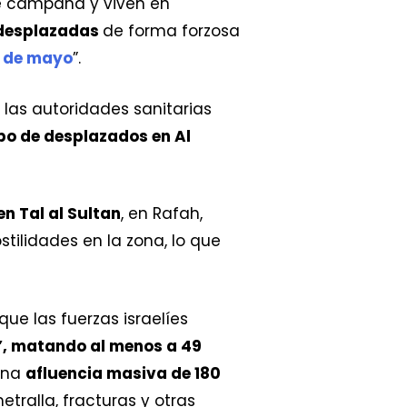
de campaña y viven en
 desplazadas
de forma forzosa
s de mayo
”.
 las autoridades sanitarias
o de desplazados en Al
n Tal al Sultan
, en Rafah,
hostilidades en la zona, lo que
ue las fuerzas israelíes
”, matando al menos a 49
 una
afluencia masiva de 180
tralla, fracturas y otras