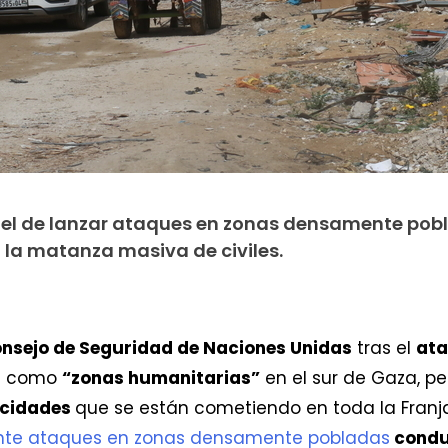
srael de lanzar ataques en zonas densamente po
la matanza masiva de civiles.
onsejo de Seguridad de Naciones Unidas
tras el
ata
as como
“zonas humanitarias”
en el sur de Gaza, p
rocidades
que se están cometiendo en toda la Franj
nte ataques en zonas densamente pobladas
conduc