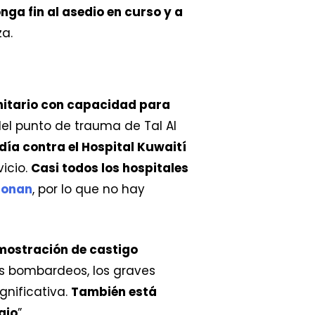
onga fin al asedio en curso y a
za.
anitario con capacidad para
e del punto de trauma de Tal Al
ía contra el Hospital Kuwaití
vicio.
Casi todos los hospitales
cionan
, por lo que no hay
mostración de castigo
os bombardeos, los graves
nificativa.
También está
ajo
”.