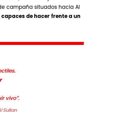
s de campaña situados hacia Al
o
capaces de hacer frente a un
tiles.
r
r vivo”.
l Sultan