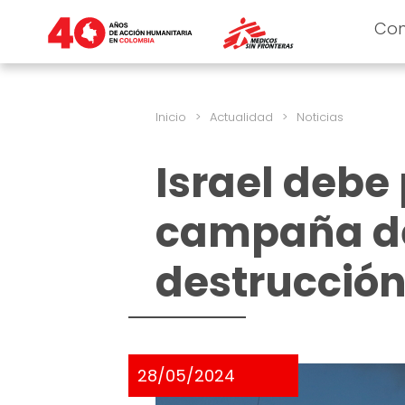
Co
Inicio
>
Actualidad
>
Noticias
Israel debe 
campaña de
destrucción
28/05/2024