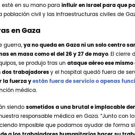
e esté en su mano para
influir en Israel para que p
a población civil y las infraestructuras civiles de Ga
ras en Gaza
e guerra,
ya no queda en Gaza ni un solo centro s
imas en masa como el del 26 y 27 de mayo
. El cierr
quipos, se produjo tras un
ataque aéreo ese mismo d
 dos trabajadores
y el hospital quedó fuera de ser
 la fuerza y
están fuera de servicio o apenas fun
ción médica. ​ ​
án siendo
sometidos a una brutal e implacable de
r, nuestra responsable médica en Gaza. “Junto con l
ciendo imposible que podamos ayudar de forma sig
de a los trabajadores humanitarios hacer su trab