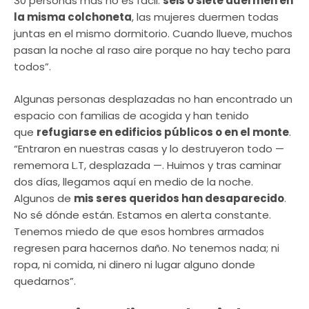
30 personas más no es fácil:
seis o siete duermen en
la misma colchoneta
, las mujeres duermen todas
juntas en el mismo dormitorio. Cuando llueve, muchos
pasan la noche al raso aire porque no hay techo para
todos”.
Algunas personas desplazadas no han encontrado un
espacio con familias de acogida y han tenido
que
refugiarse en edificios públicos o en el monte
.
“Entraron en nuestras casas y lo destruyeron todo —
rememora L.T, desplazada —. Huimos y tras caminar
dos días, llegamos aquí en medio de la noche.
Algunos de
mis seres queridos han desaparecido
.
No sé dónde están. Estamos en alerta constante.
Tenemos miedo de que esos hombres armados
regresen para hacernos daño. No tenemos nada; ni
ropa, ni comida, ni dinero ni lugar alguno donde
quedarnos”.