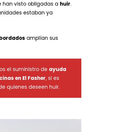
e han visto obligadas a
huir
.
omunidades estaban ya
sbordados
amplían sus
os el suministro de
ayuda
inas en El Fasher
, si es
e quienes deseen huir.