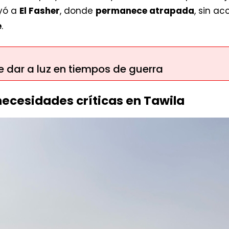
yó a
El Fasher
, donde
permanece atrapada
, sin a
e
.
de dar a luz en tiempos de guerra
ecesidades críticas en Tawila