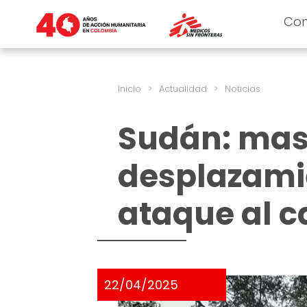
Co
Inicio
>
Actualidad
>
Noticias
Sudán: masa
desplazamie
ataque al 
22/04/2025