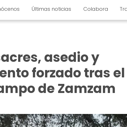
nócenos
Últimas noticias
Colabora
Tr
cres, asedio y
nto forzado tras el
campo de Zamzam