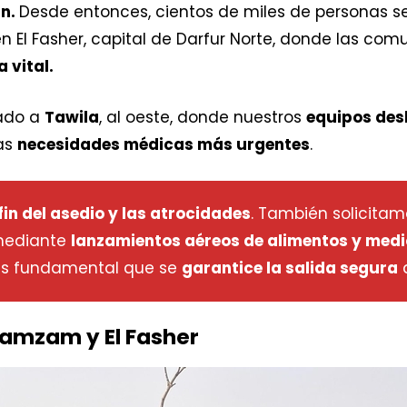
án.
Desde entonces, cientos de miles de personas s
en El Fasher, capital de Darfur Norte, donde las c
 vital.
ado a
Tawila
, al oeste, donde nuestros
equipos de
las
necesidades médicas más urgentes
.
fin del asedio y las atrocidades
. También solicitam
 mediante
lanzamientos aéreos de alimentos y medic
 es fundamental que se
garantice la salida segura
d
Zamzam y El Fasher